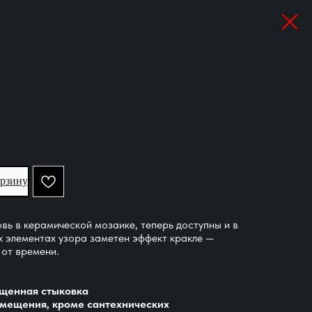
орзину
вь в керамической мозаике, теперь доступны и в
х элементах узора заметен эффект кракле —
 от времени.
щенная стыковка
омещения, кроме сантехнических