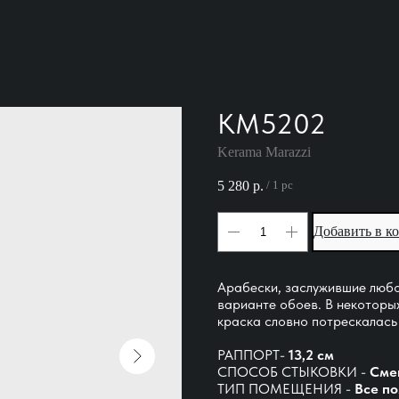
KM5202
Kerama Marazzi
5 280
р.
/
1 pc
Добавить в к
Арабески, заслужившие любо
варианте обоев. В некоторы
краска словно потрескалась
РАППОРТ-
13,2 см
СПОСОБ СТЫКОВКИ -
Сме
ТИП ПОМЕЩЕНИЯ -
Все п