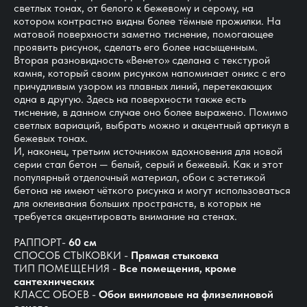
светлых тонах, от белого к бежевому и серому, на
котором контрастно видны более тёмные прожилки. На
матовой поверхности заметно тиснение, помогающее
проявить рисунок, сделать его более насыщенным.
Вторая разновидность «Венето» сделана с текстурой
камня, который своим рисунком напоминает оникс с его
причудливым узором из плавных линий, перетекающих
одна в другую. Здесь на поверхности также есть
тиснение, в данном случае оно более выражено. Помимо
светлых вариаций, выбрать можно и акцентный артикул в
бежевых тонах.
И, наконец, третьим источником вдохновения для новой
серии стал бетон — белый, серый и бежевый. Как и этот
популярный отделочный материал, обои с эстетикой
бетона не имеют чёткого рисунка и могут использоваться
для оклеивания больших пространств, в которых не
требуется акцентировать внимание на стенах.
РАППОРТ-
60 см
СПОСОБ СТЫКОВКИ -
Прямая стыковка
ТИП ПОМЕЩЕНИЯ -
Все помещения, кроме
сантехнических
КЛАСС ОБОЕВ -
Обои виниловые на флизелиновой