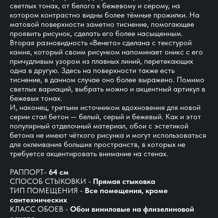
светлых тонах, от белого к бежевому и серому, на
котором контрастно видны более тёмные прожилки. На
матовой поверхности заметно тиснение, помогающее
проявить рисунок, сделать его более насыщенным.
Вторая разновидность «Венето» сделана с текстурой
камня, который своим рисунком напоминает оникс с его
причудливым узором из плавных линий, перетекающих
одна в другую. Здесь на поверхности также есть
тиснение, в данном случае оно более выражено. Помимо
светлых вариаций, выбрать можно и акцентный артикул в
бежевых тонах.
И, наконец, третьим источником вдохновения для новой
серии стал бетон — белый, серый и бежевый. Как и этот
популярный отделочный материал, обои с эстетикой
бетона не имеют чёткого рисунка и могут использоваться
для оклеивания больших пространств, в которых не
требуется акцентировать внимание на стенах.
РАППОРТ-
64 см
СПОСОБ СТЫКОВКИ -
Прямая стыковка
ТИП ПОМЕЩЕНИЯ -
Все помещения, кроме
сантехнических
КЛАСС ОБОЕВ -
Обои виниловые на флизелиновой