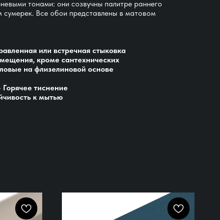
еневыми тонами: они созвучны палитре раннего
м сумерек. Все обои представлены в матовом
равленная или встречная стыковка
омещения, кроме сантехнических
ловые на флизелиновой основе
-
Горячее тиснение
йчивость к мытью