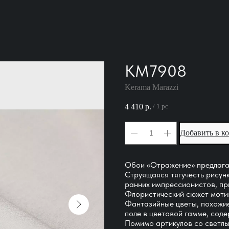
KM7908
Kerama Marazzi
4 410
р.
/
1 pc
Добавить в к
Обои «Отражение» предлагаю
Струящаяся тягучесть рисун
ранних импрессионистов, пр
Флористический сюжет мотив
Фантазийные цветы, похожие
поле в цветовой гамме, сод
Помимо артикулов со светлы