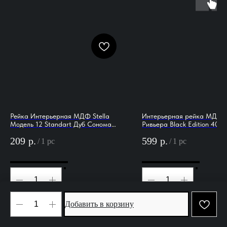
Рейка Интерьерная МДФ Stella
Интерьерная рейка МДФ 
Модель 12 Standart Дуб Сонома
Ривьера Black Edition 40*
2800х27х12 (упак.15шт.)
(уп.4 шт.)
209
р.
599
р.
/
1 pc
/
1 pc
Добавить в корзину