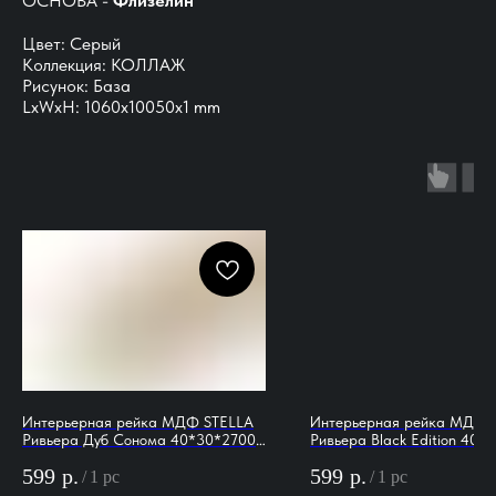
ОСНОВА -
Флизелин
Цвет: Серый
Коллекция: КОЛЛАЖ
Рисунок: База
LxWxH: 1060x10050x1 mm
Интерьерная рейка МДФ STELLA
Интерьерная рейка МДФ 
Ривьера Дуб Сонома 40*30*2700
Ривьера Black Edition 40*
(уп.4 шт.)
(уп.4 шт.)
599
р.
599
р.
/
1 pc
/
1 pc