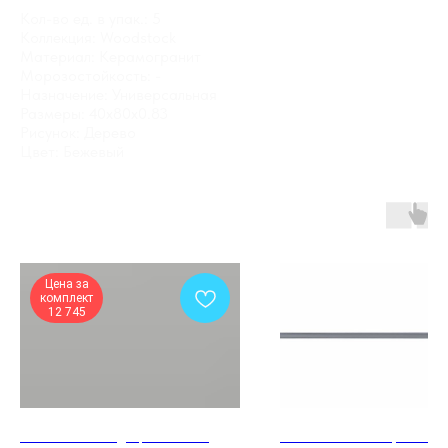
Кол-во ед. в упак.: 5
Коллекция: Woodstock
Материал: Керамогранит
Морозостойкость: -
Назначение: Универсальная
Размеры: 40x80x0.83
Рисунок: Дерево
Цвет: Бежевый
Цена за
комплект
12 745
Межкомнатная дверь PRIME 4
GTS12500CS Спец элем. Lis