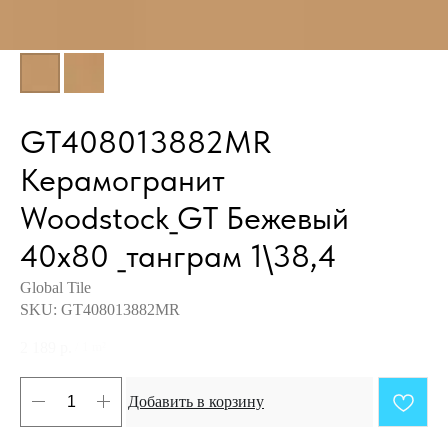
GT408013882MR
Керамогранит
Woodstock_GT Бежевый
40x80 _танграм 1\38,4
Global Tile
SKU:
GT408013882MR
2 189
р.
/
1 m²
Добавить в корзину