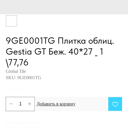
9GE0001TG Плитка облиц.
Gestia GT Беж. 40*27 _ 1
\77,76
Global Tile
SKU:
9GE0001TG
834,75
р.
/
1 m²
Добавить в корзину
Коллекция: Gestia
Рисунок: Камень