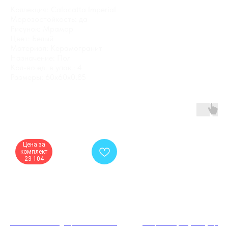
Коллекция: Calacatta Imperial
Морозостойкость: да
Рисунок: Мрамор
Цвет: Белый
Материал: Керамогранит
Назначение: Пол
Кол-во ед. в упак.: 4
Размеры: 60x60x0.85
Цена за
комплект
23 104
Межкомнатная дверь 3323 Белый
Защелка Ajax (Аякс) врез