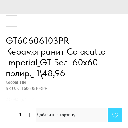
GT60606103PR
Керамогранит Calacatta
Imperial_GT Бел. 60x60
полир._ 1\48,96
Global Tile
SKU:
GT60606103PR
2 509,5
р.
/
1 m²
Добавить в корзину