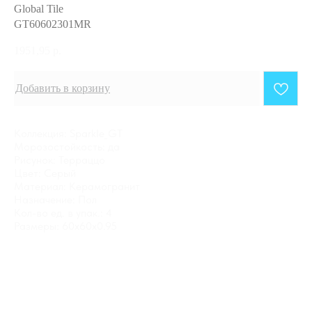
Global Tile
GT60602301MR
1951,95
р.
Добавить в корзину
Коллекция: Sparkle_GT
Морозостойкость: да
Рисунок: Терраццо
Цвет: Серый
Материал: Керамогранит
Назначение: Пол
Кол-во ед. в упак.: 4
Размеры: 60x60x0.95