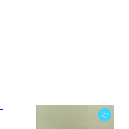
ик
аковиной