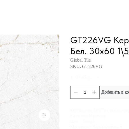
GT226VG Кера
Бел. 30x60 1\
Global Tile
SKU:
GT226VG
1 437,45
р.
/
1 m²
Добавить в к
Коллекция: Antares темно-с
Рисунок: Мрамор
Цвет: Белый
Материал: Керамогранит