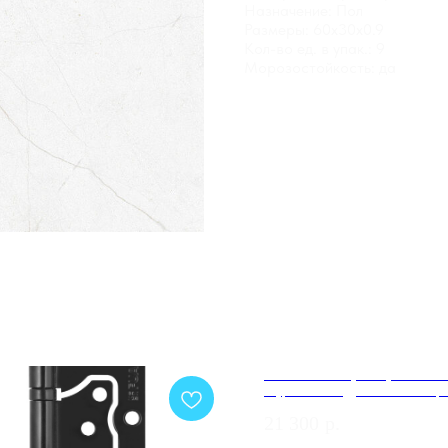
Назначение: Пол
Размеры: 60x30x0.9
Кол-во ед. в упак.: 9
Морозостойкость: да
COMFORTY. Тумба-умывальн
"Турин-75М" дуб бежевый с р
COMFORTY 75E
21 300
р.