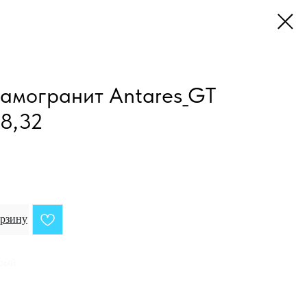
могранит Antares_GT
58,32
орзину
ерый