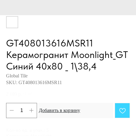
GT408013616MSR11
Керамогранит Moonlight_GT
Синий 40x80 _ 1\38,4
Global Tile
SKU:
GT408013616MSR11
2 189
р.
/
1 m²
Добавить в корзину
Кол-во ед. в упак.: 5
Коллекция: Moonlight