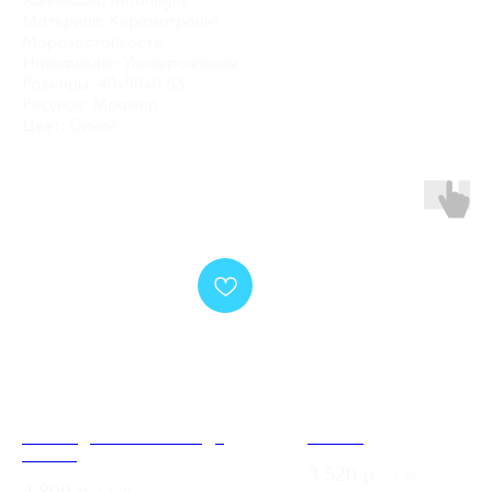
Материал: Керамогранит
Морозостойкость: -
Назначение: Универсальная
Размеры: 40x80x0.83
Рисунок: Мрамор
Цвет: Синий
Обои Андреа Росси НИСИДА
KM8007
54332-2
3 520
р.
/
1 pc
4 800
р.
/
1 pc