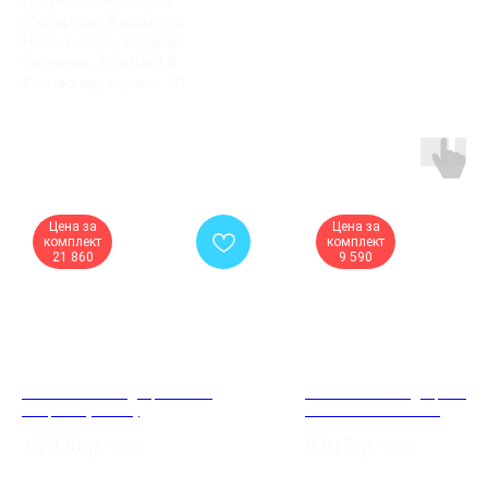
Материал: Керамика
Назначение: Бордюр
Размеры: 7.5x40x0.8
Кол-во ед. в упак.: 20
Цена за
Цена за
комплект
комплект
21 860
9 590
Межкомнатная дверь Sector
Межкомнатная дверь Atum
Graphite (ЗПЗм1)
Shimmer Black Gloss
15 220
р.
6 015
р.
/
1 pc
/
1 pc