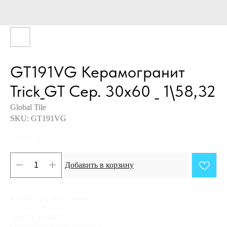
GT191VG Керамогранит
Trick_GT Сер. 30x60 _ 1\58,32
Global Tile
SKU:
GT191VG
1 354,5
р.
/
1 m²
Добавить в корзину
Коллекция: Trick серый
Рисунок: Камень
Цвет: Серый
Материал: Керамогранит