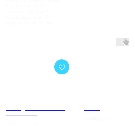
Назначение: Пол
Размеры: 60x30x0.9
Кол-во ед. в упак.: 9
Морозостойкость: да
Обои Андреа Росси СПЕКТРУМ
KM6309
ПЛЮС 54353-18
5 000
р.
/
1 pc
4 800
р.
/
1 pc