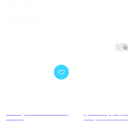
Цвет: Белый
Материал: Керамика
Назначение: Фон
Размеры: 60x30x0.9
Кол-во ед. в упак.: 9
Обои Андреа Росси СПЕКТР БУМ
Ручка Punto (Пунто) разде
54480-10
K.EL.Q27.ELEN BL-24 черн
4 800
р.
1 003
р.
/
1 pc
/
1 pack