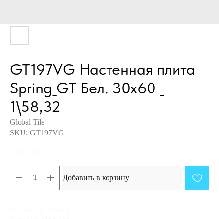
GT197VG Настенная плита
Spring_GT Бел. 30x60 _
1\58,32
Global Tile
SKU:
GT197VG
1 354,5
р.
/
1 m²
Добавить в корзину
Коллекция: Spring
Рисунок: Мрамор