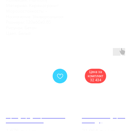
Материал: Керамогранит
Морозостойкость: -
Назначение: Универсальная
Размеры: 120x60x0.85
Рисунок: Бетон
Цвет: Белый
Цена за
комплект
32 434
Экран для радиатора 150х60 см
Межкомнатная дверь 754
Илона белый STELLA
Эмаль (ДГ)
1 676
р.
21 964
р.
/
1 pc
/
1 pc