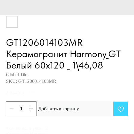
GT1206014103MR
Керамогранит Harmony_GT
Белый 60x120 _ 1\46,08
Global Tile
SKU:
GT1206014103MR
2 614,5
р.
/
1 m²
Добавить в корзину
Кол-во ед. в упак.: 2
Коллекция: Harmony