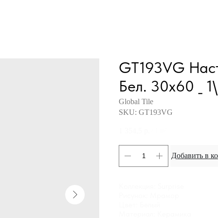
GT193VG Насте
Бел. 30x60 _ 1
Global Tile
SKU:
GT193VG
1 354,5
р.
/
1 m²
Добавить в к
Коллекция: Surprise
Рисунок: Мрамор
Цвет: Белый
Материал: Керамика