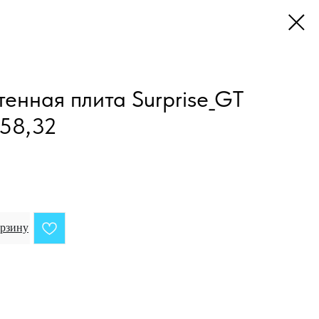
нная плита Surprise_GT
\58,32
орзину