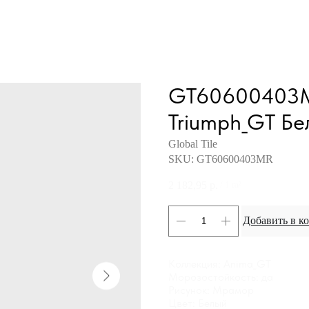
GT60600403MR
Triumph_GT Бел
Global Tile
SKU:
GT60600403MR
2 182,95
р.
/
1 m²
Добавить в к
Коллекция: Anima_GT
Морозостойкость: да
Рисунок: Мрамор
Цвет: Белый