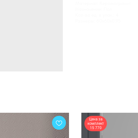
Материал: Керамогранит
Назначение: Пол
Кол-во ед. в упак.: 4
Размеры: 60x60x0.95
Цена за
комплект
15 770