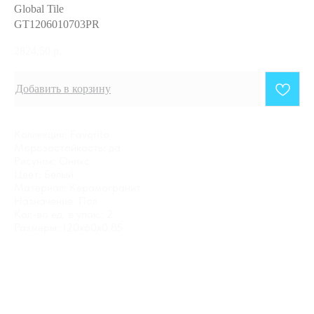
Global Tile
GT1206010703PR
2824,50
р.
Добавить в корзину
Коллекция: Favorito
Морозостойкость: да
Рисунок: Оникс
Цвет: Белый
Материал: Керамогранит
Назначение: Пол
Кол-во ед. в упак.: 2
Размеры: 120x60x0.85