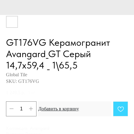
GT176VG Керамогранит
Avangard_GT Серый
14,7x59,4 _ 1\65,5
Global Tile
SKU:
GT176VG
1 249,5
р.
/
1 m²
Добавить в корзину
Коллекция: Avangard
Рисунок: Дерево