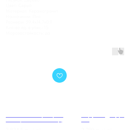
Цвет: Серый
Материал: Керамогранит
Назначение: Пол
Размеры: 59.4x14.7x0.9
Кол-во ед. в упак.: 15
Морозостойкость: да
GT120605803PR Керамогранит
Кварц-винил Дуб Цюрих 8
Princess_GT Бел. 60x120 полир._
Glue
1\46,08
2 824,5
р.
2 799
р.
/
1 m²
/
1 m²