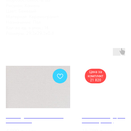
Рисунок: Камень
Цвет: Бежевый
Материал: Керамогранит
Назначение: Пол
Кол-во ед. в упак.: 14
Размеры: 29.3x29.3x0.8
Цена за
комплект
21 820
Обои Андреа Росси СПЕКТРУМ
Межкомнатная дверь Linea
ПРО 54385-12
Polar BM (ЗПЗм1)
4 800
р.
15 780
р.
/
1 pc
/
1 pc