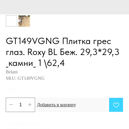
GT149VGNG Плитка грес
глаз. Roxy BL Беж. 29,3*29,3
_камни_ 1 \62,4
Belani
SKU:
GT149VGNG
990
р.
/
1 m²
Добавить в корзину
Коллекция: Roxy
Морозостойкость: да