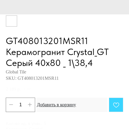
GT408013201MSR11
Керамогранит Crystal_GT
Серый 40x80 _ 1\38,4
Global Tile
SKU:
GT408013201MSR11
2 189
р.
/
1 m²
Добавить в корзину
Кол-во ед. в упак.: 5
Коллекция: Crystal