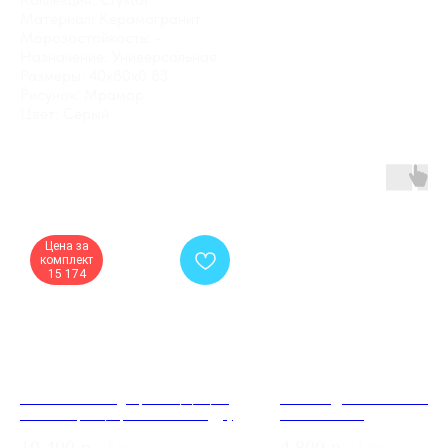
Материал: Керамогранит
Морозостойкость: -
Назначение: Универсальная
Размеры: 40x80x0.83
Рисунок: Мрамор
Цвет: Серый
Цена за
комплект
15 174
Межкомнатная дверь 520/Z/21/22
Обои Андреа Росси СПЕК
Белый бархат/ кромка золото (ДГ)
ПРО 54385-6
10 400
р.
4 800
р.
/
1 pc
/
1 pc