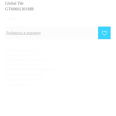
Global Tile
GT60601301MR
1951,95
р.
Добавить в корзину
Кол-во ед. в упак.: 4
Коллекция: Solo_GT
Материал: Керамогранит
Морозостойкость: -
Назначение: Универсальная
Размеры: 60x60x0.95
Рисунок: Мрамор
Цвет: Серый