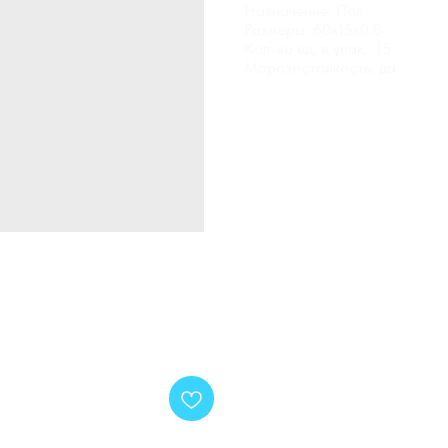
Назначение: Пол
Размеры: 60x15x0.8
Кол-во ед. в упак.: 15
Морозостойкость: да