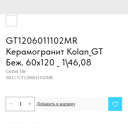
GT1206011102MR
Керамогранит Kolan_GT
Беж. 60x120 _ 1\46,08
Global Tile
SKU:
GT1206011102MR
2 929,5
р.
/
1 m²
Добавить в корзину
Коллекция: Kolan
Морозостойкость: да