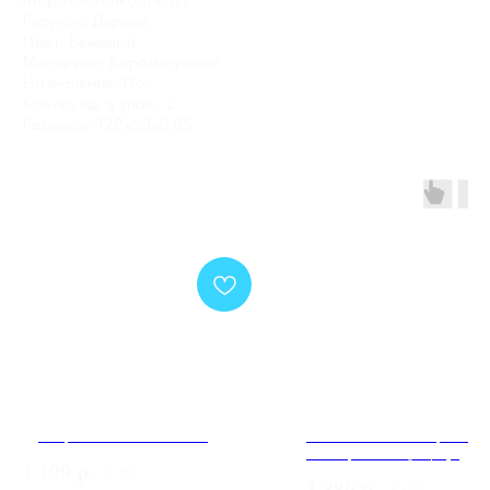
Рисунок: Дерево
Цвет: Бежевый
Материал: Керамогранит
Назначение: Пол
Кол-во ед. в упак.: 2
Размеры: 120x60x0.85
Дуб Горный Светлый FP51.2
15ST0065 Плитка грес глаз
GT Кор. 15*60 _ 1 \67,5
1 199
р.
/
1 m²
1 386
р.
/
1 m²