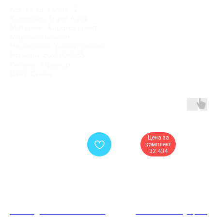
Кол-во ед. в упак.: 2
Коллекция: Ergon Aqua
Материал: Керамогранит
Морозостойкость: -
Назначение: Универсальная
Размеры: 60x120x0.85
Рисунок: Мрамор
Цвет: Синий
Цена за
комплект
32 434
Обои Андреа Росси СПЕКТРУМ
Межкомнатная дверь 755