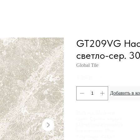
GT209VG Наст
светло-сер. 30
Global Tile
1 390
р.
/
1 m²
Добавить в к
Рисунок: Мрамор
Цвет: Светло-серый
Материал: Керамика
Назначение: Фон
Коллекция: Action