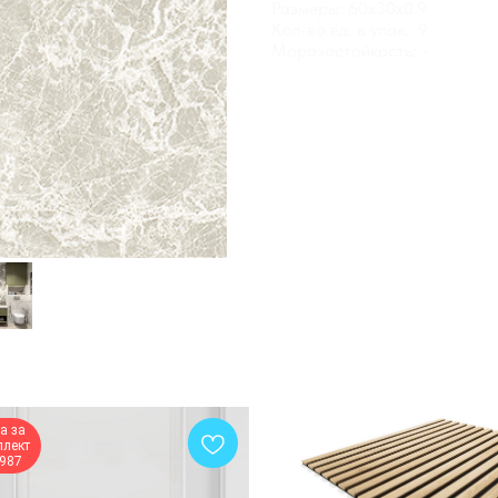
Размеры: 60x30x0.9
Кол-во ед. в упак.: 9
Морозостойкость: -
а за
плект
 987