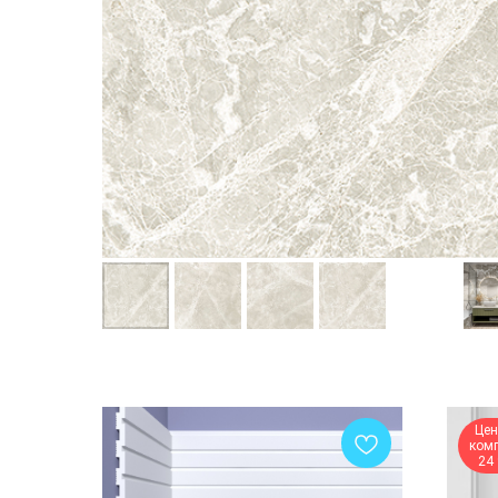
Цен
ком
24