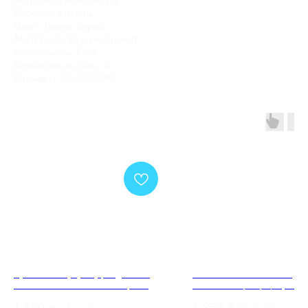
Рисунок: Камень
Цвет: Темно-серый
Материал: Керамогранит
Назначение: Пол
Кол-во ед. в упак.: 4
Размеры: 60x60x0.95
Ручка Punto (Пунто) раздельная
GT162VG Плитка облиц. Es
R.EST.R52.ROUND BL-24 черный
Беж. 30x60 _line_ 1\58,32
1 550
р.
1 354,5
р.
/
1 pack
/
1 m²