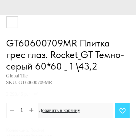
GT60600709MR Плитка
грес глаз. Rocket_GT Темно-
серый 60*60 _ 1 \43,2
Global Tile
SKU:
GT60600709MR
2 298,45
р.
/
1 m²
Добавить в корзину
Коллекция: Rocket
Морозостойкость: да