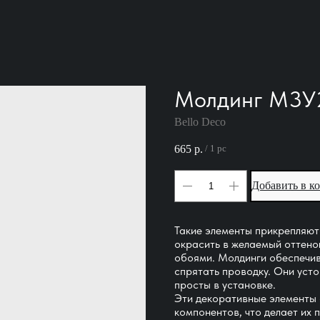
Молдинг М3У
Bello Deco
665
р.
/
1 pc
Добавить в к
Такие элементы прикрепляют
окрасить в желаемый оттено
обоями. Молдинги обеспечив
спрятать проводку. Они уст
просты в установке.
Эти декоративные элементы
компонентов, что делает их