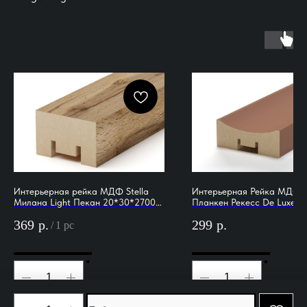
Интерьерная рейка МДФ Stella
Интерьерная Рейка МДФ 
Милана Light Пекан 20*30*2700
Планкен Рекесс De Luxe M
(уп.8шт.)
19*50*2700 (уп.4 шт.)
369
р.
299
р.
/
1 pc