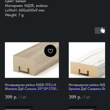
Цвет: Белый
Материал: МДФ, войлок
LxWxH: 600x600x9 mm
Weight: 7 g
Интерьерная рейка МДФ STELLA
Интерьерная рейка МДФ 
Милана Дуб Сонома 20*30*2700
Бриона Дуб Санремо Белы
(уп.8 шт.)
16*40*2700 (уп.8 шт.)
399
р.
399
р.
/
1 pc
/
1 pc