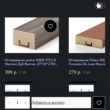
Интерьерная рейка МДФ STELLA
Интерьерная Рейка МДФ 
Милана Дуб Винтаж 20*30*2700
Планкен De Luxe Mauve
(уп.8 шт.)
16*60*2700 (уп.6 шт.)
399
р.
279
р.
/
1 pc
/
1 pc
Добавить в корзину