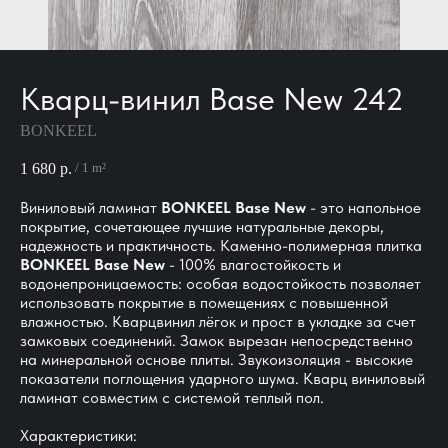
Кварц-винил Base New 242
BONKEEL
1 680
р.
/
1 m²
Виниловый ламинат
BONKEEL Base New
- это напольное
покрытие, сочетающее лучшие натуральные декоры,
надежность и практичность. Каменно-полимерная плитка
BONKEEL Base New
- 100% влагостойкость и
водонепроницаемость: особая водостойкость позволяет
использовать покрытие в помещениях с повышенной
влажностью. Кварцвинил лёгок и прост в укладке за счет
замковых соединений. Замок вырезан непосредственно
на минеральной основе плиты. Звукоизоляция - высокие
показатели поглощения ударного шума. Кварц виниловый
ламинат совместим с системой теплый пол.
Характеристики: