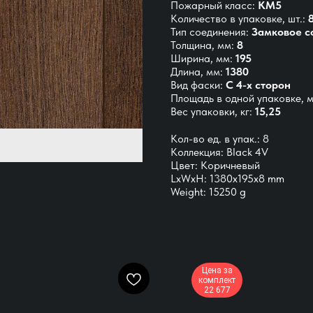
Пожарный класс:
КМ5
Количество в упаковке, шт.:
Тип соединения:
Замковое с
Толщина, мм:
8
Ширина, мм:
195
Длина, мм:
1380
Вид фаски:
С 4-х сторон
Площадь в одной упаковке, м
Вес упаковки, кг:
15,25
Кол-во ед. в упак.: 8
Коллекция: Black 4V
Цвет: Коричневый
LxWxH: 1380x195x8 mm
Weight: 15250 g
Цена за
комплект
22 677