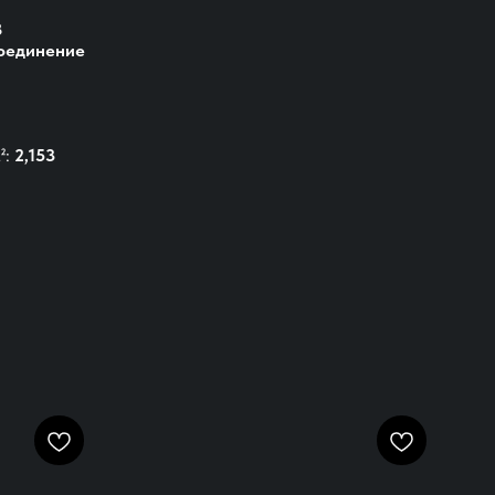
8
оединение
²:
2,153