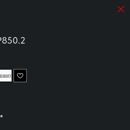
P850.2
орзину
ия