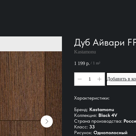
Дуб Айвари F
Kastamonu
1 199
р.
/
1 m²
Добавить в к
Характеристики:
Бренд:
Kastamonu
Коллекция:
Black 4V
Страна производства:
Росс
Класс:
33
Рисунок:
Однополосный