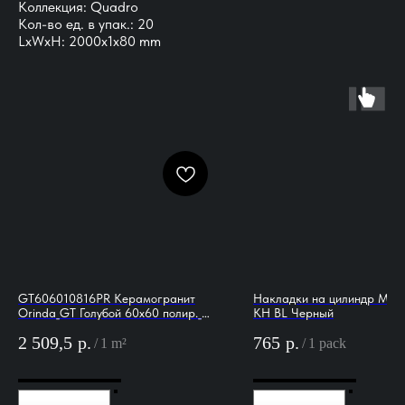
Коллекция: Quadro
Кол-во ед. в упак.: 20
LxWxH: 2000x1x80 mm
GT606010816PR Керамогранит
Накладки на цилиндр More
Orinda_GT Голубой 60x60 полир._
KH BL Черный
1\48,96
2 509,5
р.
765
р.
/
1 m²
/
1 pack