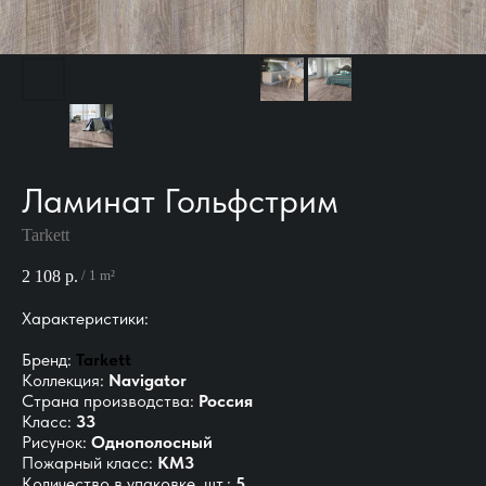
Ламинат Гольфстрим
Tarkett
2 108
р.
/
1 m²
Характеристики:
Бренд:
Tarkett
Коллекция:
Navigator
Страна производства:
Россия
Класс:
33
Рисунок:
Однополосный
Пожарный класс:
КМ3
Количество в упаковке, шт.:
5