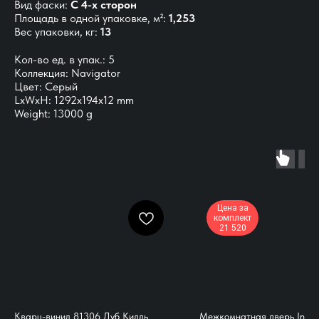
Вид фаски:
С 4-х сторон
Площадь в одной упаковке, м²:
1,253
Вес упаковки, кг:
13
Кол-во ед. в упак.: 5
Коллекция: Navigator
Цвет: Серый
LxWxH: 1292x194x12 mm
Weight: 13000 g
Цена за
комплект
21 520
Кварц-винил 81306 Дуб Килль
Межкомнатная дверь Inno