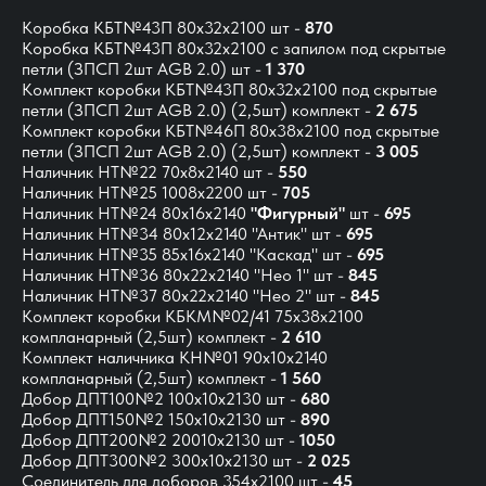
Коробка КБТ№43П 80х32х2100 шт -
870
Коробка КБТ№43П 80х32х2100 с запилом под скрытые
петли (ЗПСП 2шт AGB 2.0) шт -
1 370
Комплект коробки КБТ№43П 80x32x2100 под скрытые
петли (ЗПСП 2шт AGB 2.0)
(2,5шт) комплект -
2 675
Комплект коробки КБТ№46П 80x38x2100 под скрытые
петли (ЗПСП 2шт AGB 2.0) (2,5шт) комплект -
3 005
Наличник НТ№22 70х8х2140 шт -
550
Наличник НТ№25 1008х2200 шт -
705
Наличник НТ№24 80х16х2140
"Фигурный"
шт -
695
Наличник НТ№34 80х12х2140 "Антик" шт -
695
Наличник НТ№35 85х16х2140 "Каскад" шт -
695
Наличник НТ№36 80х22х2140 "Нео 1" шт -
845
Наличник НТ№37 80х22х2140 "Нео 2" шт -
845
Комплект коробки КБКМ№02/41 75х38х2100
компланарный (2,5шт) комплект -
2 610
Комплект наличника КН№01 90х10х2140
компланарный (2,5шт) комплект -
1 560
Добор ДПТ100№2 100х10х2130 шт -
680
Добор ДПТ150№2 150х10х2130 шт -
890
Добор ДПТ200№2 20010х2130 шт -
1050
Добор ДПТ300№2 300х10х2130 шт -
2 025
Соединитель для доборов 354х2100 шт -
45