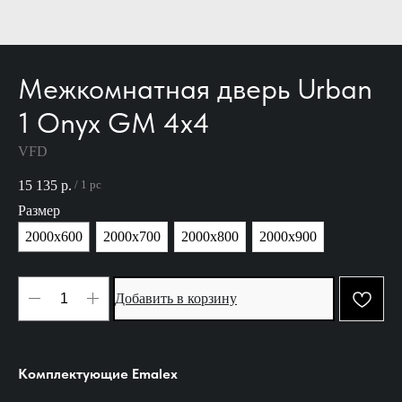
Межкомнатная дверь Urban
1 Onyx GM 4х4
VFD
15 135
р.
/
1 pc
Размер
2000х600
2000х700
2000х800
2000х900
Добавить в корзину
Комплектующие Emalex