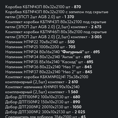
Коробка КБТ№43П 80х32х2100 шт -
870
Коробка КБТ№43П 80х32х2100 с запилом под скрытые
петли (ЗПСП 2шт AGB 2.0) шт -
1 370
Комплект коробки КБТ№43П 80x32x2100 под скрытые
петли (ЗПСП 2шт AGB 2.0)
(2,5шт) комплект -
2 675
Комплект коробки КБТ№46П 80x38x2100 под скрытые
петли (ЗПСП 2шт AGB 2.0) (2,5шт) комплект -
3 005
Наличник НТ№22 70х8х2140 шт -
550
Наличник НТ№25 1008х2200 шт -
705
Наличник НТ№24 80х16х2140
"Фигурный"
шт -
695
Наличник НТ№34 80х12х2140 "Антик" шт -
695
Наличник НТ№35 85х16х2140 "Каскад" шт -
695
Наличник НТ№36 80х22х2140 "Нео 1" шт -
845
Наличник НТ№37 80х22х2140 "Нео 2" шт -
845
Комплект коробки КБКМ№02/41 75х38х2100
компланарный (2,5шт) комплект -
2 610
Комплект наличника КН№01 90х10х2140
компланарный (2,5шт) комплект -
1 560
Добор ДПТ100№2 100х10х2130 шт -
680
Добор ДПТ150№2 150х10х2130 шт -
890
Добор ДПТ200№2 20010х2130 шт -
1050
Добор ДПТ300№2 300х10х2130 шт -
2 025
Соединитель для доборов 354х2100 шт -
45