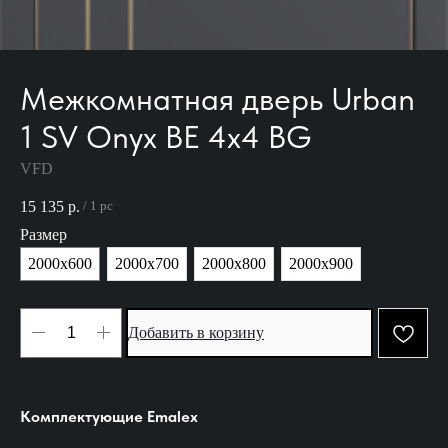
Межкомнатная дверь Urban
1 SV Onyx BE 4х4 BG
VFD
15 135
р.
/
1 pc
Размер
2000х600
2000х700
2000х800
2000х900
Добавить в корзину
Комплектующие Emalex