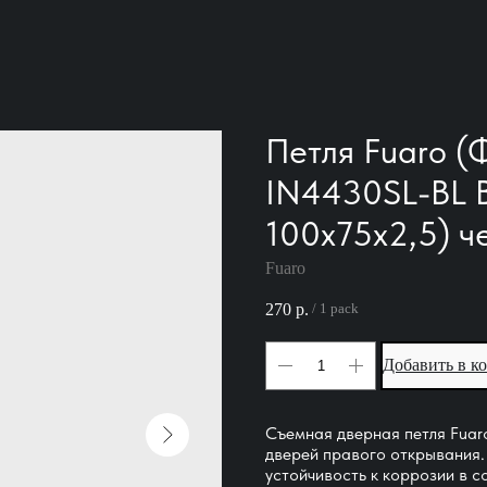
Петля Fuaro (
IN4430SL-BL B
100x75x2,5) 
Fuaro
270
р.
/
1 pack
Добавить в к
Съемная дверная петля Fuaro
дверей правого открывания.
устойчивость к коррозии в с