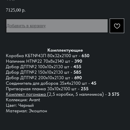
7125,00
р.
Добавить в корзину
Комплектующие
Коробка КБТ№43П 80х32х2100 шт -
650
Наличник НТ№22 70х8х2140 шт -
390
Добор ДПТ№2 100х10х2130 шт -
455
Добор ДПТ№2 150х10х2130 шт -
585
Добор ДПТ№2 200х10х2130 шт -
690
Соединитель для доборов 35х4х2100 шт -
45
Притворная планка 30х10х2100 шт -
255
Комплект погонажа
(2,5 коробки, 5 наличников) -
3 575
Коллекция: Avant
Цвет: Черный
Материал: Экошпон