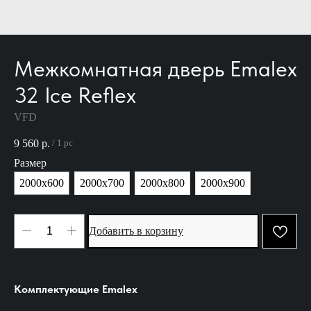
Межкомнатная дверь Emalex
32 Ice Reflex
VFD
9 560
р.
/
1 pc
Размер
2000х600
2000х700
2000х800
2000х900
Добавить в корзину
Комплектующие Emalex