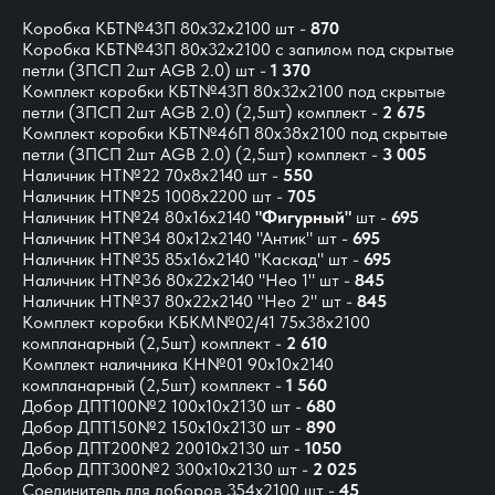
Коробка КБТ№43П 80х32х2100 шт -
870
Коробка КБТ№43П 80х32х2100 с запилом под скрытые
петли (ЗПСП 2шт AGB 2.0) шт -
1 370
Комплект коробки КБТ№43П 80x32x2100 под скрытые
петли (ЗПСП 2шт AGB 2.0)
(2,5шт) комплект -
2 675
Комплект коробки КБТ№46П 80x38x2100 под скрытые
петли (ЗПСП 2шт AGB 2.0) (2,5шт) комплект -
3 005
Наличник НТ№22 70х8х2140 шт -
550
Наличник НТ№25 1008х2200 шт -
705
Наличник НТ№24 80х16х2140
"Фигурный"
шт -
695
Наличник НТ№34 80х12х2140 "Антик" шт -
695
Наличник НТ№35 85х16х2140 "Каскад" шт -
695
Наличник НТ№36 80х22х2140 "Нео 1" шт -
845
Наличник НТ№37 80х22х2140 "Нео 2" шт -
845
Комплект коробки КБКМ№02/41 75х38х2100
компланарный (2,5шт) комплект -
2 610
Комплект наличника КН№01 90х10х2140
компланарный (2,5шт) комплект -
1 560
Добор ДПТ100№2 100х10х2130 шт -
680
Добор ДПТ150№2 150х10х2130 шт -
890
Добор ДПТ200№2 20010х2130 шт -
1050
Добор ДПТ300№2 300х10х2130 шт -
2 025
Соединитель для доборов 354х2100 шт -
45