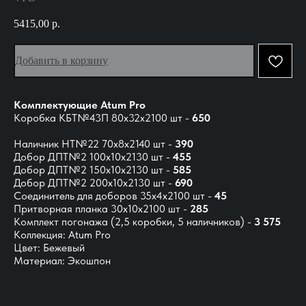
5415,00
р.
Добавить в корзину
Комплектующие Atum Pro
Коробка КБТ№43П 80х32х2100 шт -
650
Наличник НТ№22 70х8х2140 шт -
390
Добор ДПТ№2 100х10х2130 шт -
455
Добор ДПТ№2 150х10х2130 шт -
585
Добор ДПТ№2 200х10х2130 шт -
690
Соединитель для доборов 35х4х2100 шт -
45
Притворная планка 30х10х2100 шт -
285
Комплект погонажа (2,5 коробки, 5 наличников) -
3 575
Коллекция: Atum Pro
Цвет: Бежевый
Материал: Экошпон