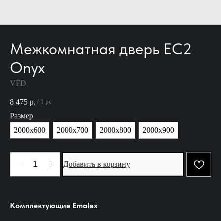
Межкомнатная дверь EC2
Onyx
VFD
8 475
р.
/
1 pc
Размер
2000х600
2000х700
2000х800
2000х900
Добавить в корзину
Комплектующие Emalex