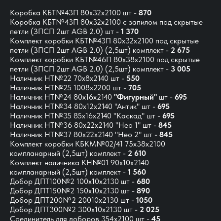
Коробка КБТ№43П 80х32х2100 шт -
870
Коробка КБТ№43П 80х32х2100 с запилом под скрытые
петли (ЗПСП 2шт AGB 2.0) шт -
1 370
Комплект коробки КБТ№43П 80x32x2100 под скрытые
петли (ЗПСП 2шт AGB 2.0)
(2,5шт) комплект -
2 675
Комплект коробки КБТ№46П 80x38x2100 под скрытые
петли (ЗПСП 2шт AGB 2.0) (2,5шт) комплект -
3 005
Наличник НТ№22 70х8х2140 шт -
550
Наличник НТ№25 1008х2200 шт -
705
Наличник НТ№24 80х16х2140
"Фигурный"
шт -
695
Наличник НТ№34 80х12х2140 "Антик" шт -
695
Наличник НТ№35 85х16х2140 "Каскад" шт -
695
Наличник НТ№36 80х22х2140 "Нео 1" шт -
845
Наличник НТ№37 80х22х2140 "Нео 2" шт -
845
Комплект коробки КБКМ№02/41 75х38х2100
компланарный (2,5шт) комплект -
2 610
Комплект наличника КН№01 90х10х2140
компланарный (2,5шт) комплект -
1 560
Добор ДПТ100№2 100х10х2130 шт -
680
Добор ДПТ150№2 150х10х2130 шт -
890
Добор ДПТ200№2 20010х2130 шт -
1050
Добор ДПТ300№2 300х10х2130 шт -
2 025
Соединитель для доборов 354х2100 шт -
45