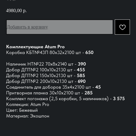
4980,00
р.
Добавить в корзину
Комплектующие Atum Pro
Коробка КБТ№43П 80х32х2100 шт -
650
Наличник НТ№22 70х8х2140 шт -
390
Добор ДПТ№2 100х10х2130 шт -
455
Добор ДПТ№2 150х10х2130 шт -
585
Добор ДПТ№2 200х10х2130 шт -
690
Соединитель для доборов 35х4х2100 шт -
45
Притворная планка 30х10х2100 шт -
285
Комплект погонажа (2,5 коробки, 5 наличников) -
3 575
Коллекция: Atum Pro
Цвет: Бежевый
Материал: Экошпон