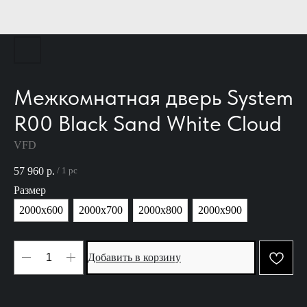
Межкомнатная дверь System
R00 Black Sand White Cloud
VFD
57 960
р.
/
1 pc
Размер
2000х600
2000х700
2000х800
2000х900
Добавить в корзину