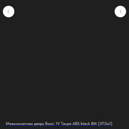
Межкомнатная дверь Basic 1V Taupe ABS black BM (ЗПЗм1)
Ме