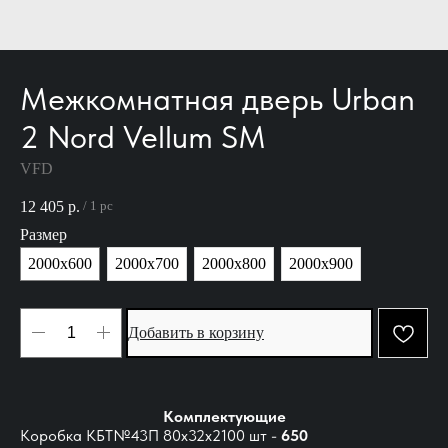
Межкомнатная дверь Urban
2 Nord Vellum SM
VFD
12 405
р.
/
1 pc
Размер
2000х600
2000х700
2000х800
2000х900
Добавить в корзину
Комплектующие
Коробка КБТ№43П 80х32х2100 шт -
650