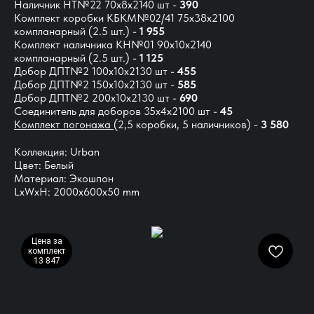
Наличник НТ№22 70х8х2140 шт -
390
Комплект коробки КБКМ№02/41 75х38х2100
компланарный (2.5 шт.) -
1 955
Комплект наличника КН№01 90х10х2140
компланарный (2.5 шт.) -
1 125
Добор ДПТ№2 100х10х2130 шт -
455
Добор ДПТ№2 150х10х2130 шт -
585
Добор ДПТ№2 200х10х2130 шт -
690
Соединитель для доборов 35х4х2100 шт -
45
Комплект погонажа
(2,5 коробки, 5 наличников) -
3 580
Коллекция: Urban
Цвет: Белый
Материал: Экошпон
LxWxH: 2000x600x50 mm
Цена за
комплект
13 847