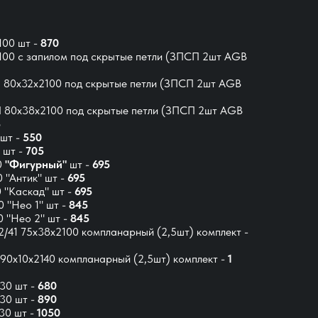
00 шт -
870
0 с запилом под скрытые петли (ЗПСП 2шт AGB
80x32x2100 под скрытые петли (ЗПСП 2шт AGB
80x38x2100 под скрытые петли (ЗПСП 2шт AGB
5
шт -
550
 шт -
705
0
"Фигурный"
шт -
695
 "Антик" шт -
695
 "Каскад" шт -
695
 "Нео 1" шт -
845
 "Нео 2" шт -
845
41 75х38х2100 компланарный (2,5шт) комплект -
0х10х2140 компланарный (2,5шт) комплект -
1
30 шт -
680
30 шт -
890
30 шт -
1050