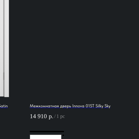
atin
Межкомнатная дверь Innova 01ST Silky Sky
14 910
р.
/
1 pc