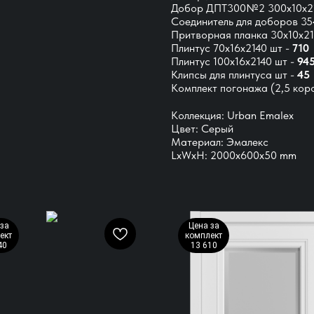
Добор ДПТ300№2 300х10х21
Соединитель для доборов 35
Притворная планка 30х10х21
Плинтус 70х16х2140 шт -
710
Плинтус 100х16х2140 шт -
94
Клипсы для плинтуса шт -
45
Комплект погонажа
(2,5 кор
Коллекция: Urban Emalex
Цвет: Серый
Материал: Эмалекс
LxWxH: 2000x600x50 mm
за
Цена за
ект
комплект
40
13 610