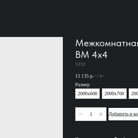
Межкомнатная 
BM 4x4
VFD
15 135
р.
/
1 pc
Размер
2000х600
2000х700
20
Добавить в к