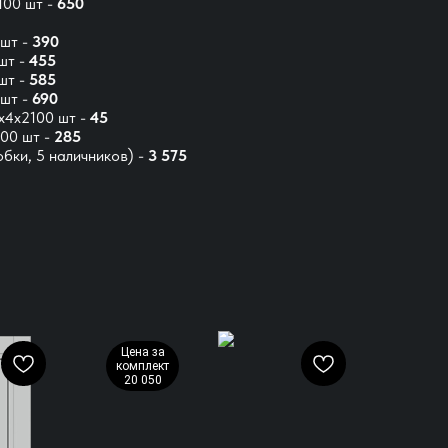
00 шт -
650
шт -
390
шт -
455
шт -
585
шт -
690
х4х2100 шт -
45
00 шт -
285
бки, 5 наличников) -
3 575
Цена за
комплект
20 050