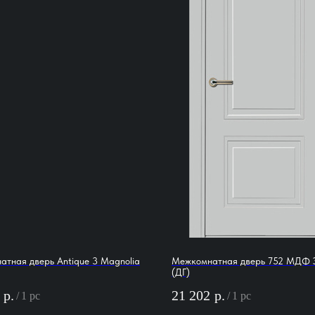
тная дверь Antique 3 Magnolia
Межкомнатная дверь 752 МДФ 
(ДГ)
р.
21 202
р.
/
1 pc
/
1 pc