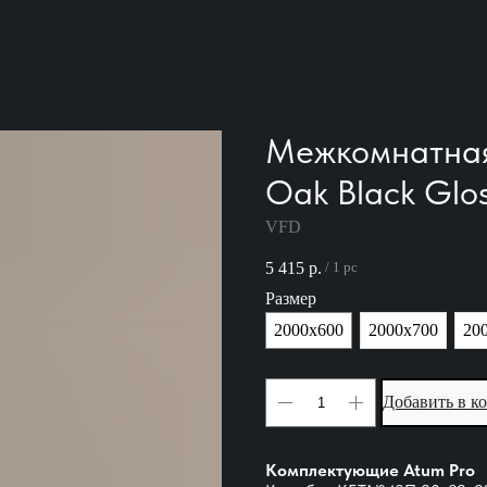
Межкомнатная
Oak Black Glo
VFD
5 415
р.
/
1 pc
Размер
2000х600
2000х700
20
Добавить в к
Комплектующие Atum Pro