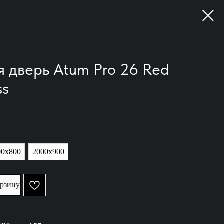
 дверь Atum Pro 26 Red
ss
00х800
2000х900
орзину