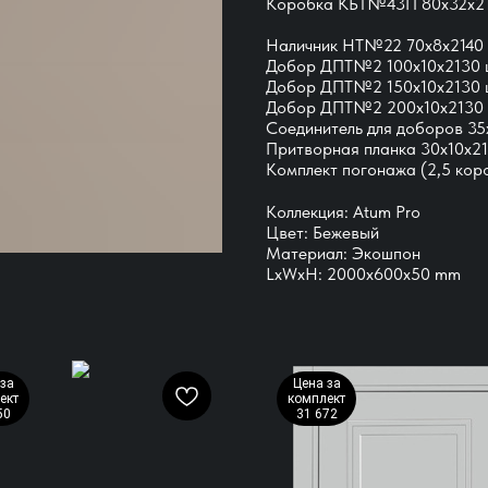
Коробка КБТ№43П 80х32х21
Наличник НТ№22 70х8х2140 
Добор ДПТ№2 100х10х2130 
Добор ДПТ№2 150х10х2130 
Добор ДПТ№2 200х10х2130 
Соединитель для доборов 35
Притворная планка 30х10х21
Комплект погонажа (2,5 коро
Коллекция: Atum Pro
Цвет: Бежевый
Материал: Экошпон
LxWxH: 2000x600x50 mm
за
Цена за
ект
комплект
50
31 672