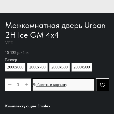
Межкомнатная дверь Urban
2H Ice GM 4х4
VFD
15 135
р.
/
1 pc
Размер
2000х600
2000х700
2000х800
2000х900
Добавить в корзину
Комплектующие Emalex