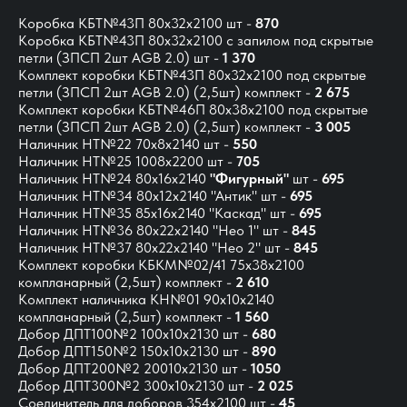
Коробка КБТ№43П 80х32х2100 шт -
870
Коробка КБТ№43П 80х32х2100 с запилом под скрытые
петли (ЗПСП 2шт AGB 2.0) шт -
1 370
Комплект коробки КБТ№43П 80x32x2100 под скрытые
петли (ЗПСП 2шт AGB 2.0)
(2,5шт) комплект -
2 675
Комплект коробки КБТ№46П 80x38x2100 под скрытые
петли (ЗПСП 2шт AGB 2.0) (2,5шт) комплект -
3 005
Наличник НТ№22 70х8х2140 шт -
550
Наличник НТ№25 1008х2200 шт -
705
Наличник НТ№24 80х16х2140
"Фигурный"
шт -
695
Наличник НТ№34 80х12х2140 "Антик" шт -
695
Наличник НТ№35 85х16х2140 "Каскад" шт -
695
Наличник НТ№36 80х22х2140 "Нео 1" шт -
845
Наличник НТ№37 80х22х2140 "Нео 2" шт -
845
Комплект коробки КБКМ№02/41 75х38х2100
компланарный (2,5шт) комплект -
2 610
Комплект наличника КН№01 90х10х2140
компланарный (2,5шт) комплект -
1 560
Добор ДПТ100№2 100х10х2130 шт -
680
Добор ДПТ150№2 150х10х2130 шт -
890
Добор ДПТ200№2 20010х2130 шт -
1050
Добор ДПТ300№2 300х10х2130 шт -
2 025
Соединитель для доборов 354х2100 шт -
45